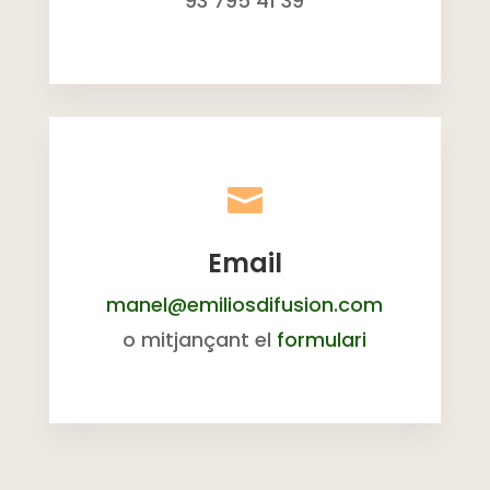
93 795 41 39

Email
manel@emiliosdifusion.com
o mitjançant el
formulari