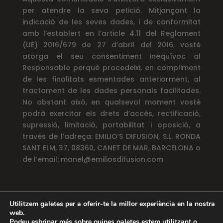
per atendre la seva petició. Mitjançant la
indicació de les seves dades, i de conformitat
amb l’establert en l’article 4.11 del Reglament
(UE) 2016/679 de 27 d’abril del 2016, vostè
atorga el seu consentiment inequívoc al
Responsable perquè procedeixi, en compliment
de les finalitats esmentades anteriorment, al
tractament de les dades personals facilitades.
No obstant això, en qualsevol moment vostè
podrà exercitar els drets d’accés, rectificació,
supressió, limitació, portabilitat i oposició, a
través de l’adreça: EMILIO’S DIFUSION, S.L. RONDA
SANT ELM, 37, 08360, CANET DE MAR, BARCELONA o
de l’email: manel@emiliosdifusion.com
Utilitzem galetes per a oferir-te la millor experiència en la nostra
web.
Podeu esbrinar més sobre quines galetes estem utilitzant o