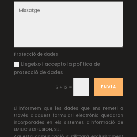
Protecció de dades
Llegeixo i accepto la política de
protecció de dades
ENVIA
=
5 + 12
Li informem que les dades que ens remeti a
través d’aquest formulari electrònic quedaran
incorporades en els sistemes d’informació de
EMILIO’S DIFUSION, S.L..
Aquesta comunicació s’utilitzarà exclusivament