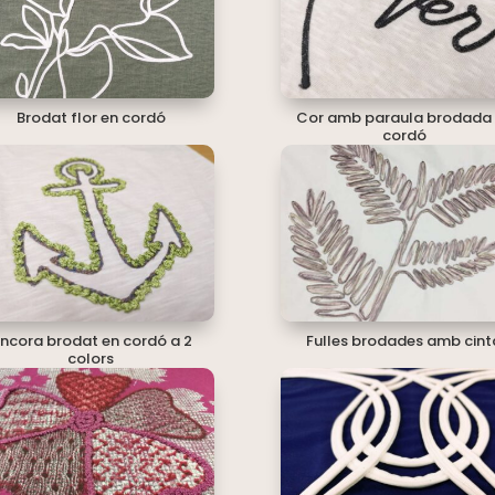
Brodat flor en cordó
Cor amb paraula brodada
cordó
ncora brodat en cordó a 2
Fulles brodades amb cint
colors