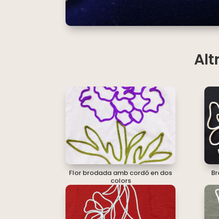
Alt
Flor brodada amb cordó en dos
Br
colors