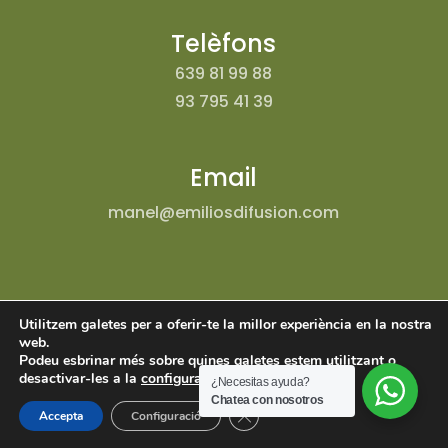
Telèfons
639 81 99 88
93 795 41 39
Email
manel@emiliosdifusion.com
Utilitzem galetes per a oferir-te la millor experiència en la nostra
web.
Podeu esbrinar més sobre quines galetes estem utilitzant o
desactivar-les a la
configuració
.
¿Necesitas ayuda?
DESIGNED BY
ESPAIWEB S.L.
|
Aviso Legal
|
Chatea con nosotros
Tanca el bàner de galetes RGPD
Accepta
Configuració
Política de Privacidad
|
Política de Cookies