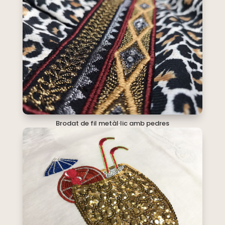
Brodat de fil metàl·lic amb pedres