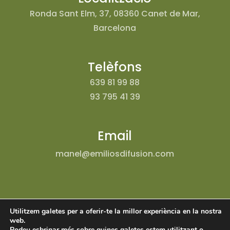
Ronda Sant Elm, 37, 08360 Canet de Mar,
Barcelona
Telèfons
639 81 99 88
93 795 41 39
Email
manel@emiliosdifusion.com
Utilitzem galetes per a oferir-te la millor experiència en la nostra
web.
Podeu esbrinar més sobre quines galetes estem utilitzant o