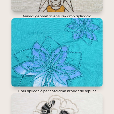
Animal geomètric en lurex amb aplicació
Flors aplicació per sota amb brodat de repunt