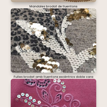
Mandales brodat de lluentons
Fulles brodat amb lluentons excèntrics doble cara