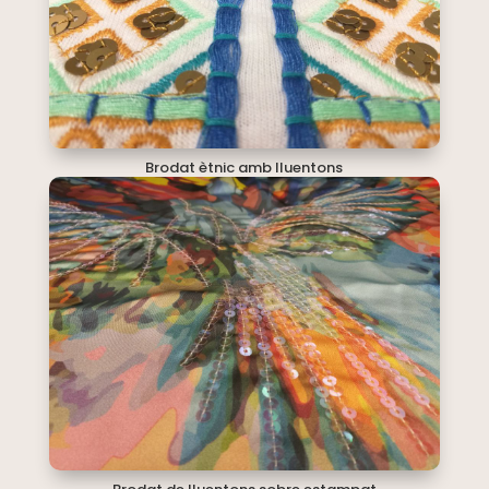
Brodat ètnic amb lluentons