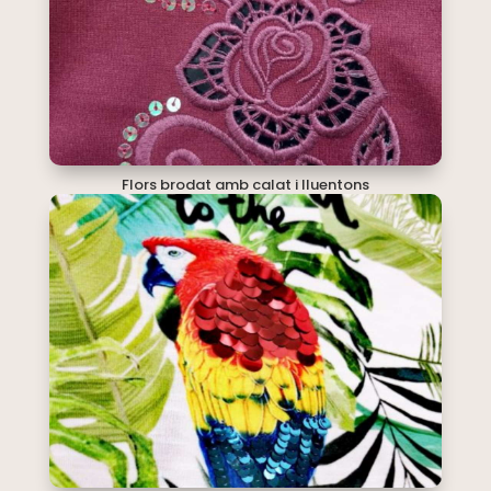
Flors brodat amb calat i lluentons