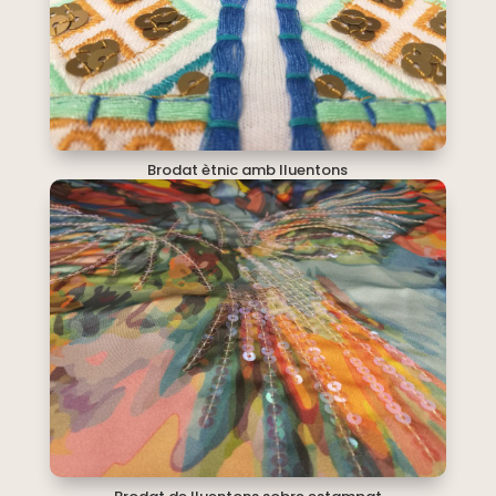
Brodat ètnic amb lluentons