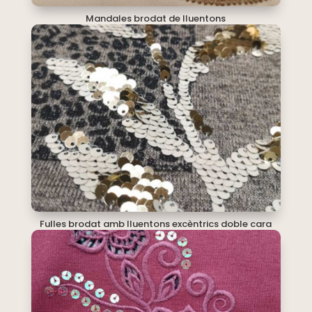
Mandales brodat de lluentons
Fulles brodat amb lluentons excèntrics doble cara