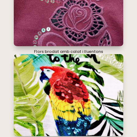
Flors brodat amb calat i lluentons