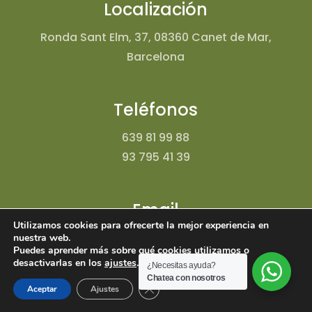
Localización
Ronda Sant Elm, 37, 08360 Canet de Mar,
Barcelona
Teléfonos
639 81 99 88
93 795 41 39
Email
Utilizamos cookies para ofrecerte la mejor experiencia en
nuestra web.
manel@emiliosdifusion.com
Puedes aprender más sobre qué cookies utilizamos o
desactivarlas en los
ajustes
.
¿Necesitas ayuda?
Chatea con nosotros
Cerrar el banner de cookies RGPD
Aceptar
Ajustes