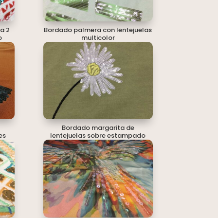
a 2
Bordado palmera con lentejuelas
o
multicolor
Bordado margarita de
es
lentejuelas sobre estampado