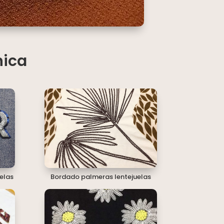
nica
elas
Bordado palmeras lentejuelas